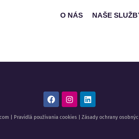
O NÁS
NAŠE SLUŽB
BIZNIS PORADE
IKT PORADENS
FINANCOVANIE INV
KONTROLA SÚ
.com |
Pravidlá používania cookies
|
Zásady ochrany osobnýc